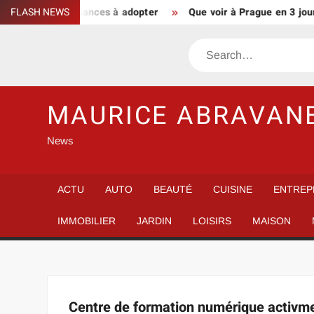
Skip
, longueurs et nuances à adopter
FLASH NEWS
Que voir à Prague en 3 jours 
to
content
Search
MAURICE ABRAVAN
News
ACTU
AUTO
BEAUTÉ
CUISINE
ENTREP
IMMOBILIER
JARDIN
LOISIRS
MAISON
Centre de formation numérique activme