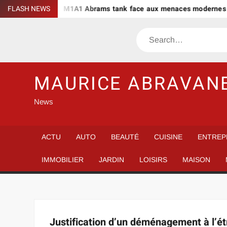
Skip
ropriétaire
FLASH NEWS
M1A1 Abrams tank face aux menaces modernes : q
to
content
Search
MAURICE ABRAVAN
News
ACTU
AUTO
BEAUTÉ
CUISINE
ENTREP
IMMOBILIER
JARDIN
LOISIRS
MAISON
Justification d’un déménagement à l’ét