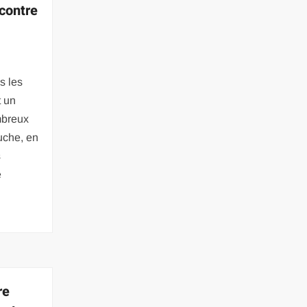
 contre
s les
t un
mbreux
uche, en
s
e
re