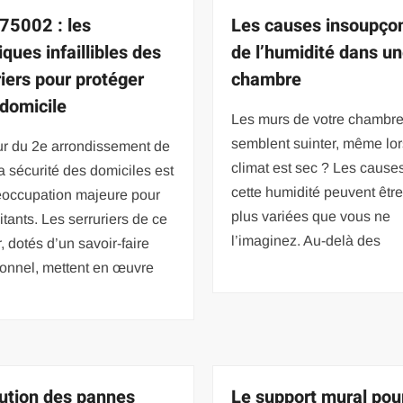
 75002 : les
Les causes insoupço
ques infaillibles des
de l’humidité dans u
riers pour protéger
chambre
 domicile
Les murs de votre chambr
semblent suinter, même lor
r du 2e arrondissement de
climat est sec ? Les cause
la sécurité des domiciles est
cette humidité peuvent être
éoccupation majeure pour
plus variées que vous ne
itants. Les serruriers de ce
l’imaginez. Au-delà des
r, dotés d’un savoir-faire
ionnel, mettent en œuvre
ution des pannes
Le support mural pou