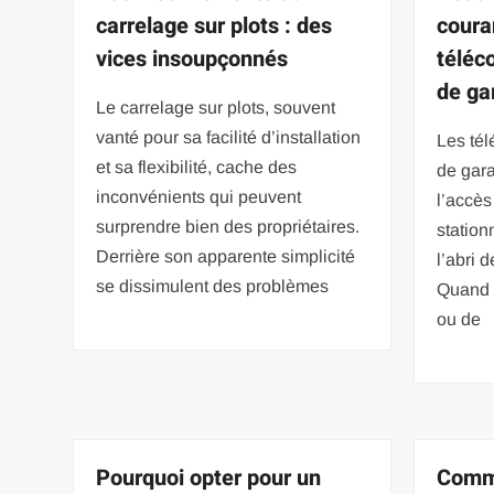
carrelage sur plots : des
coura
vices insoupçonnés
téléc
de ga
Le carrelage sur plots, souvent
vanté pour sa facilité d’installation
Les té
et sa flexibilité, cache des
de gara
inconvénients qui peuvent
l’accè
surprendre bien des propriétaires.
station
Derrière son apparente simplicité
l’abri 
se dissimulent des problèmes
Quand l
ou de
Pourquoi opter pour un
Comme