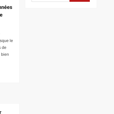
nnées
ne
e
sque le
s de
 bien
r