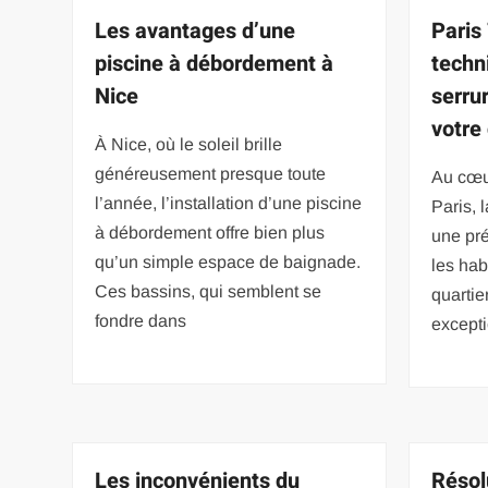
Les avantages d’une
Paris
piscine à débordement à
techni
Nice
serru
votre
À Nice, où le soleil brille
généreusement presque toute
Au cœu
l’année, l’installation d’une piscine
Paris, 
à débordement offre bien plus
une pr
qu’un simple espace de baignade.
les hab
Ces bassins, qui semblent se
quartie
fondre dans
except
Les inconvénients du
Résol