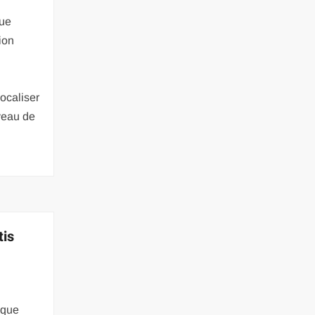
que
ion
ocaliser
iveau de
tis
ique