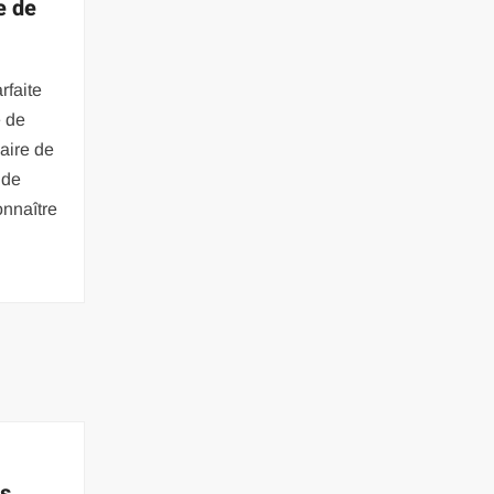
e de
rfaite
e de
aire de
ude
onnaître
es