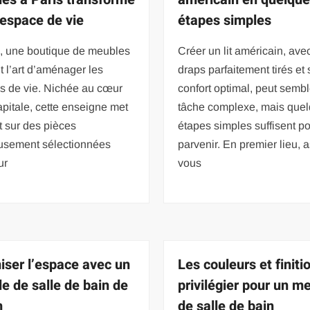
 espace de vie
étapes simples
s, une boutique de meubles
Créer un lit américain, ave
it l’art d’aménager les
draps parfaitement tirés et
s de vie. Nichée au cœur
confort optimal, peut semb
apitale, cette enseigne met
tâche complexe, mais que
t sur des pièces
étapes simples suffisent po
usement sélectionnées
parvenir. En premier lieu, 
ur
vous
iser l’espace avec un
Les couleurs et finiti
e de salle de bain de
privilégier pour un m
m
de salle de bain