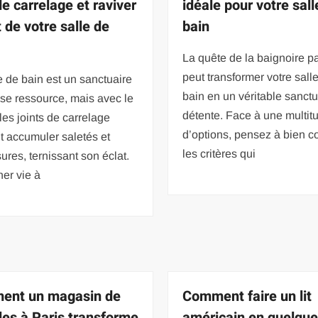
de carrelage et raviver
idéale pour votre sall
t de votre salle de
bain
La quête de la baignoire pa
peut transformer votre sall
e de bain est un sanctuaire
bain en un véritable sanctu
 se ressource, mais avec le
détente. Face à une multit
les joints de carrelage
d’options, pensez à bien c
 accumuler saletés et
les critères qui
ures, ternissant son éclat.
er vie à
ent un magasin de
Comment faire un lit
es à Paris transforme
américain en quelqu