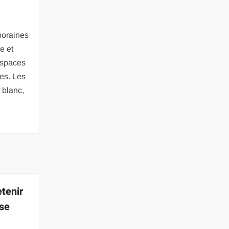
poraines
e et
 espaces
ues. Les
 blanc,
tenir
sse