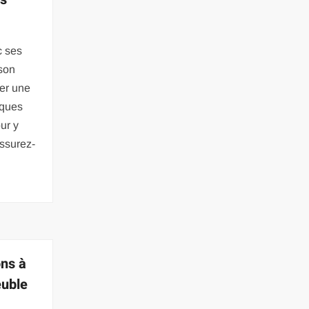
c ses
 son
ler une
lques
ur y
assurez-
ons à
euble