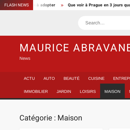
Skip
 et nuances à adopter
FLASH NEWS
Que voir à Prague en 3 jours quand on vi
to
content
Search
MAURICE ABRAVAN
News
ACTU
AUTO
BEAUTÉ
CUISINE
ENTREP
IMMOBILIER
JARDIN
LOISIRS
MAISON
Catégorie :
Maison