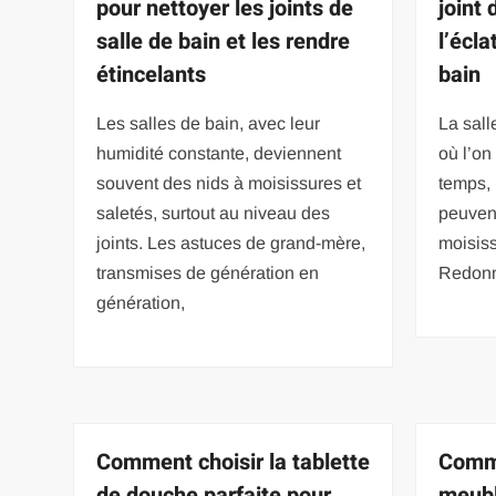
pour nettoyer les joints de
joint 
salle de bain et les rendre
l’écla
étincelants
bain
Les salles de bain, avec leur
La sall
humidité constante, deviennent
où l’on
souvent des nids à moisissures et
temps, 
saletés, surtout au niveau des
peuvent
joints. Les astuces de grand-mère,
moisiss
transmises de génération en
Redonn
génération,
Comment choisir la tablette
Comm
de douche parfaite pour
meubl