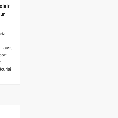
isir
our
état
e
ut aussi
port
al
curité