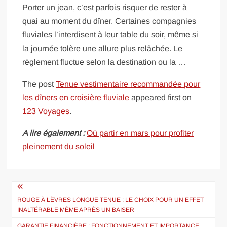
Porter un jean, c’est parfois risquer de rester à
quai au moment du dîner. Certaines compagnies
fluviales l’interdisent à leur table du soir, même si
la journée tolère une allure plus relâchée. Le
règlement fluctue selon la destination ou la …
The post
Tenue vestimentaire recommandée pour
les dîners en croisière fluviale
appeared first on
123 Voyages
.
A lire également :
Où partir en mars pour profiter
pleinement du soleil
Navigation
de
ROUGE À LÈVRES LONGUE TENUE : LE CHOIX POUR UN EFFET
INALTÉRABLE MÊME APRÈS UN BAISER
l’article
GARANTIE FINANCIÈRE : FONCTIONNEMENT ET IMPORTANCE